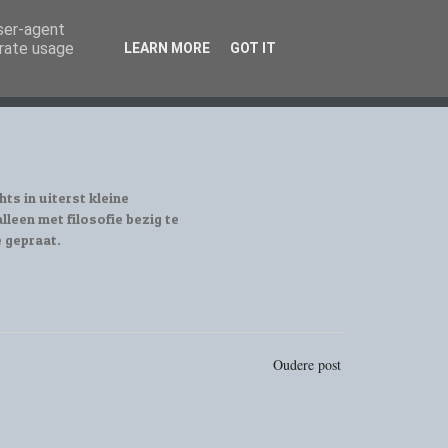
user-agent
erate usage
LEARN MORE
GOT IT
hts in uiterst kleine
leen met filosofie bezig te
e gepraat.
Oudere post