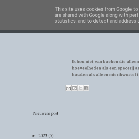
This site uses cookies from Google to d
are shared with Google along with perf
statistics, and to detect and address 
Ik hou niet van boeken die alleen
hoeveelheden als een specerij aa
houden als alleen mierikwortel t
Nieuwere post
2023
(5)
►