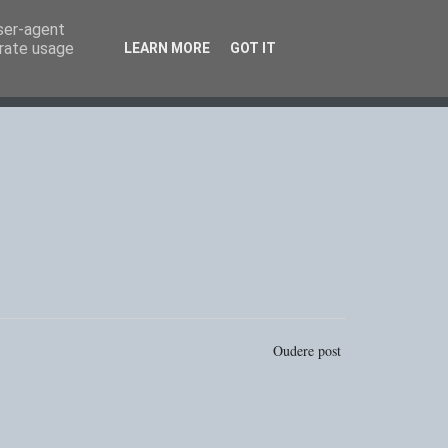
user-agent
erate usage
LEARN MORE
GOT IT
Oudere post