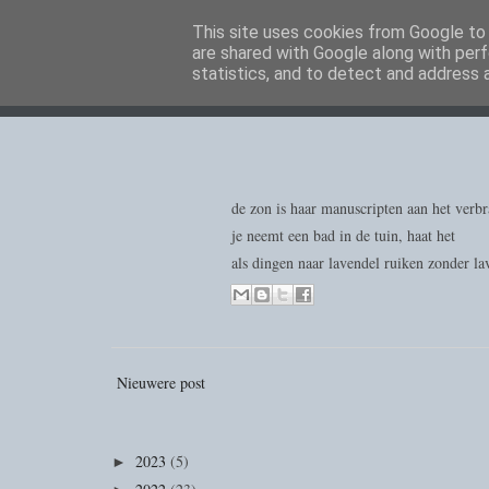
This site uses cookies from Google to d
are shared with Google along with perf
statistics, and to detect and address 
de zon is haar manuscripten aan het verb
je neemt een bad in de tuin, haat het
als dingen naar lavendel ruiken zonder lav
Nieuwere post
2023
(5)
►