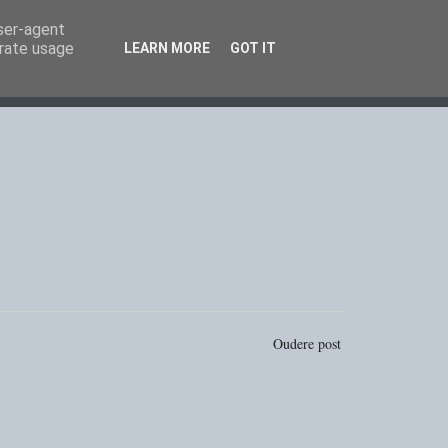
user-agent
erate usage
LEARN MORE
GOT IT
Oudere post