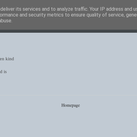
eliver its services and to analyze traffic. Your IP address and 
ormance and security metrics to ensure quality of service, gen
abuse.
een kind
d is
Homepage