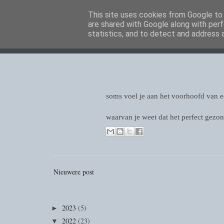
This site uses cookies from Google to d
are shared with Google along with perf
statistics, and to detect and address 
soms voel je aan het voorhoofd van 
waarvan je weet dat het perfect gezon
Nieuwere post
2023
(5)
►
2022
(23)
▼