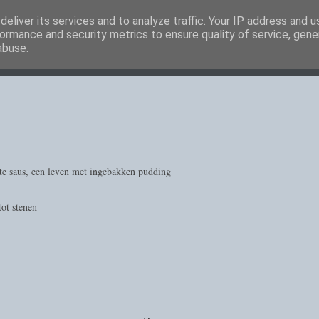
eliver its services and to analyze traffic. Your IP address and 
ormance and security metrics to ensure quality of service, gen
abuse.
nte saus, een leven met ingebakken pudding
tot stenen