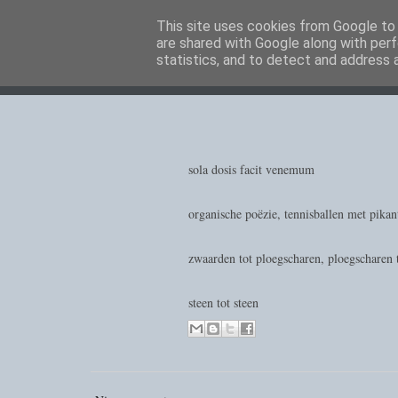
This site uses cookies from Google to d
are shared with Google along with perf
statistics, and to detect and address 
sola dosis facit venemum
organische poëzie, tennisballen met pika
zwaarden tot ploegscharen, ploegscharen 
steen tot steen