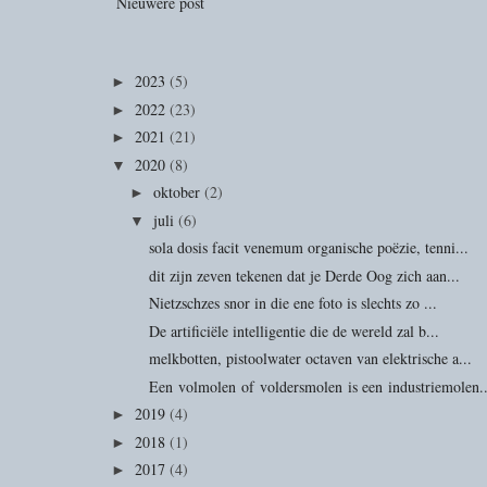
Nieuwere post
2023
(5)
►
2022
(23)
►
2021
(21)
►
2020
(8)
▼
oktober
(2)
►
juli
(6)
▼
sola dosis facit venemum organische poëzie, tenni...
dit zijn zeven tekenen dat je Derde Oog zich aan...
Nietzschzes snor in die ene foto is slechts zo ...
De artificiële intelligentie die de wereld zal b...
melkbotten, pistoolwater octaven van elektrische a...
Een volmolen of voldersmolen is een industriemolen..
2019
(4)
►
2018
(1)
►
2017
(4)
►